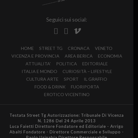
Seguici sui social:
HOME
STREET TG
CRONACA
VENETO
VICENZA E PROVINCIA
AREA BERICA
ECONOMIA
ATTUALITA’
POLITICA
EDITORIALE
ITALIA E MONDO
CURIOSITÀ – LIFESTYLE
CULTURA ARTE
SPORT
IL GRAFFIO
FOOD & DRINK
FUORIPORTA
EROTICO VICENTINO
Testata Street Tg Autorizzazione: Tribunale Di Vicenza
N. 1286 Del 24 Aprile 2013
Luca Faietti Direttore Fondatore ed Editoriale - Arrigo
Abalti Fondatore - Direttore Commerciale e Sviluppo -
Paolo Usinabia Direttore Responsabile