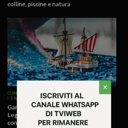
colline, piscine e natura
CURIOSITÀ - LIFESTYLE
VENETO
3 Agosto 2026 - 11.20
Gardaland, arriva Laboon in versione
Lego: la balena di One Piece costruita
con oltre 25 mila mattoncini