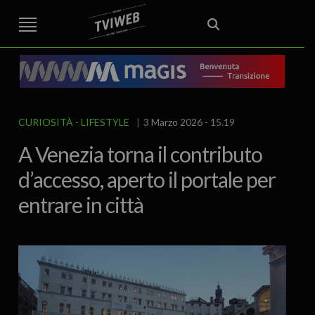
STREET TG
CRONACA
VENETO
VICENZA E PROVINCIA
EDITORIALE
ITALIA E MONDO
CURIOSITÀ – LIFESTYLE
CULTURA ARTE
AREA BERICA
ECONOMIA
ATTUALITA’
POLITICA
SPORT
IL GRAFFIO
FOOD & DRINK
FUORIPORTA
EROTICO VICENTINO
CURIOSITÀ - LIFESTYLE
3 Marzo 2026 - 15.19
A Venezia torna il contributo
d’accesso, aperto il portale per
entrare in città