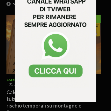
VENETO
AMBIENTE
ATTUALITA'
METEO
VENETO
31 Luglio 2026 - 15.20
Caldo, confermata l’allerta gialla in
tutto il Veneto anche per sabato. Oggi
rischio temporali su montagne e