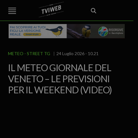
STREET TG
CRONACA
VENETO
VICENZA E PROVINCIA
EDITORIALE
ITALIA E MONDO
CURIOSITÀ – LIFESTYLE
CULTURA ARTE
AREA BERICA
ECONOMIA
ATTUALITA’
POLITICA
SPORT
IL GRAFFIO
FOOD & DRINK
FUORIPORTA
EROTICO VICENTINO
METEO
STREET TG
24 Luglio 2026 - 10.21
IL METEO GIORNALE DEL
VENETO – LE PREVISIONI
PER IL WEEKEND (VIDEO)