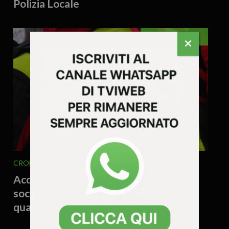
Polizia Locale
VENETO
CRONACA
VENETO
4 Agosto 2026 - 16.37
Acqua contaminata, escursionista
soccorso dopo una notte in bivacco:
quattro interventi in montagna