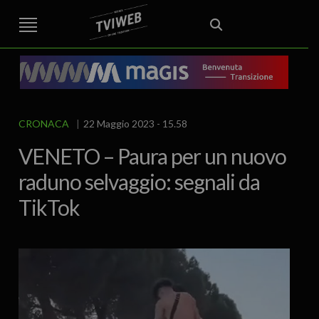
STREET TG
CRONACA
VENETO
VICENZA E PROVINCIA
EDITORIALE
ITALIA E MONDO
CURIOSITÀ – LIFESTYLE
CULTURA ARTE
AREA BERICA
ECONOMIA
ATTUALITA’
POLITICA
SPORT
IL GRAFFIO
FOOD & DRINK
FUORIPORTA
EROTICO VICENTINO
CRONACA
22 Maggio 2023 - 15.58
VENETO – Paura per un nuovo
raduno selvaggio: segnali da
TikTok