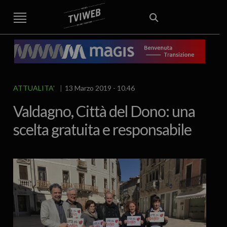
STREET TG
CRONACA
VENETO
VICENZA E PROVINCIA
EDITORIALE
ITALIA E MONDO
CURIOSITÀ – LIFESTYLE
CULTURA ARTE
AREA BERICA
ECONOMIA
ATTUALITA’
POLITICA
SPORT
IL GRAFFIO
FOOD & DRINK
FUORIPORTA
EROTICO VICENTINO
ATTUALITA'
13 Marzo 2019 - 10.46
Valdagno, Città del Dono: una
scelta gratuita e responsabile