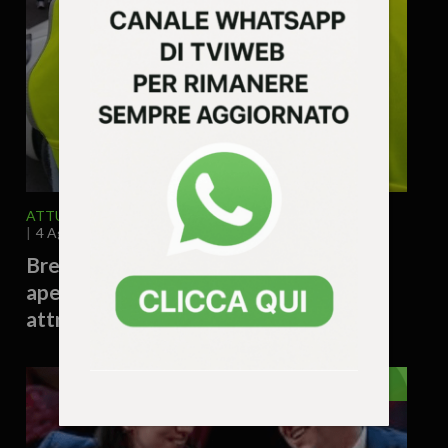
ATTUALITA'
VICENZA E PROVINCIA
4 Agosto 2026 - 12.12
Brendola cerca nuovi “nonni vigili”:
aperto il bando per sorvegliare gli
attraversamenti davanti alle scuole
EDITORIALE