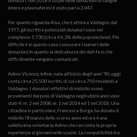
donatori. Nel 2018 il totale delle donazioni di sangue
intero e plasmaferesi è stato pari a 2.047.
Per quanto riguarda Aiso, che è attiva a Valdagno dal
1977, gli iscritti e potenziali donatori sono nel
complesso 1.730 (circa il 6,3% della popolazione). Più
difficile è in questo caso conoscere i numeri delle
donazioni in quanto la delicatezza dei dati fa si che
difficilmente vengano comunicati.
Admo Vicenza, infine, nata all’inizio degli anni ’90, oggi
conta circa 25.500 iscritti, di cui circa 750 residenti a
Valdagno. I donatori effettivi di midollo osseo
provenienti dal polo di Valdagno negli ultimi anni sono
stati 4: nr. 2 nel 2008, nr. 1 nel 2014 ed 1 nel 2018. Una
cittadina in particolare, Francesca Borga, ha donato il
midollo l’8 marzo dello scorso anno ed ora è una
validissima volontaria Admo che racconta la propria
esperienza ai giovani nelle scuole. La compatibilità tra