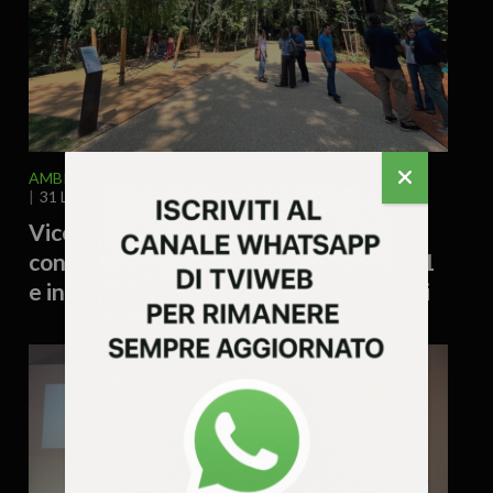
AMBIENTE
ATTUALITA'
VICENZA E PROVINCIA
31 Luglio 2026 - 15.02
Vicenza, mappa 39 oasi climatiche
contro il caldo: parchi aperti fino alle 21
e ingresso gratuito a Palazzo Chiericati