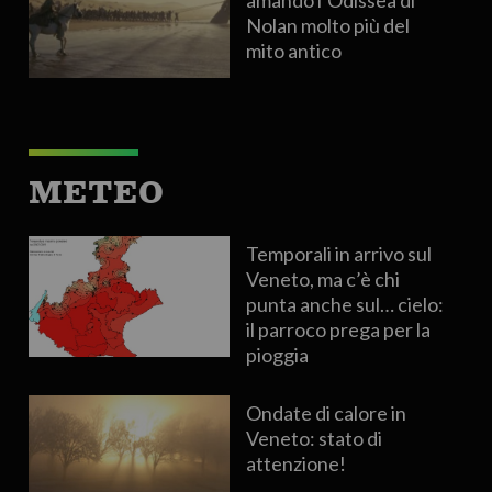
amando l’Odissea di
Nolan molto più del
mito antico
METEO
Temporali in arrivo sul
Veneto, ma c’è chi
punta anche sul… cielo:
il parroco prega per la
pioggia
Ondate di calore in
Veneto: stato di
attenzione!