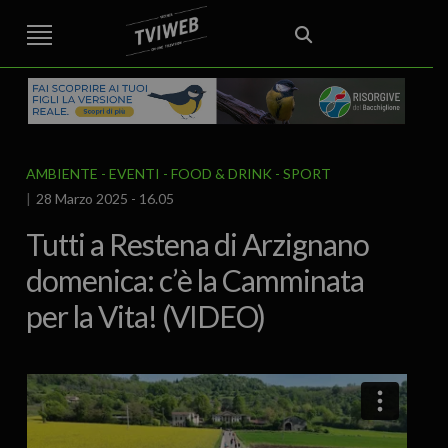
STREET TG
CRONACA
VENETO
VICENZA E PROVINCIA
EDITORIALE
ITALIA E MONDO
CURIOSITÀ – LIFESTYLE
CULTURA ARTE
AREA BERICA
ECONOMIA
ATTUALITA’
POLITICA
SPORT
IL GRAFFIO
FOOD & DRINK
FUORIPORTA
EROTICO VICENTINO
AMBIENTE
EVENTI
FOOD & DRINK
SPORT
28 Marzo 2025 - 16.05
Tutti a Restena di Arzignano
domenica: c’è la Camminata
per la Vita! (VIDEO)