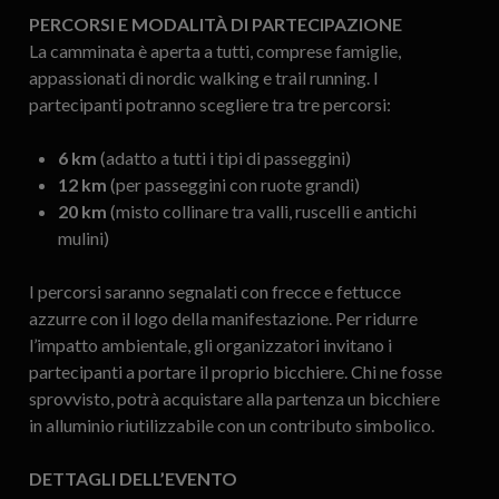
PERCORSI E MODALITÀ DI PARTECIPAZIONE
La camminata è aperta a tutti, comprese famiglie,
appassionati di nordic walking e trail running. I
partecipanti potranno scegliere tra tre percorsi:
6 km
(adatto a tutti i tipi di passeggini)
12 km
(per passeggini con ruote grandi)
20 km
(misto collinare tra valli, ruscelli e antichi
mulini)
I percorsi saranno segnalati con frecce e fettucce
azzurre con il logo della manifestazione. Per ridurre
l’impatto ambientale, gli organizzatori invitano i
partecipanti a portare il proprio bicchiere. Chi ne fosse
sprovvisto, potrà acquistare alla partenza un bicchiere
in alluminio riutilizzabile con un contributo simbolico.
DETTAGLI DELL’EVENTO