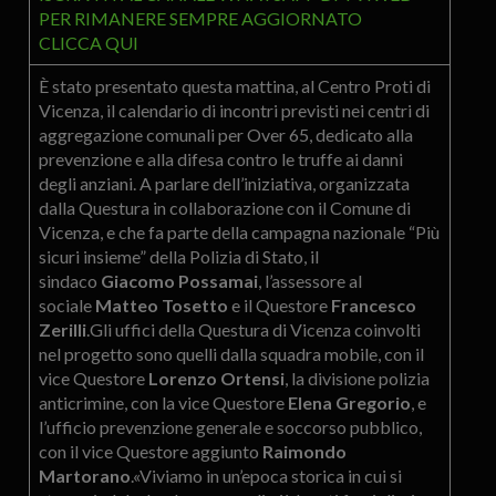
PER RIMANERE SEMPRE AGGIORNATO
CLICCA QUI
È stato presentato questa mattina, al Centro Proti di
Vicenza, il calendario di incontri previsti nei centri di
aggregazione comunali per Over 65, dedicato alla
prevenzione e alla difesa contro le truffe ai danni
degli anziani. A parlare dell’iniziativa, organizzata
dalla Questura in collaborazione con il Comune di
Vicenza, e che fa parte della campagna nazionale “Più
sicuri insieme” della Polizia di Stato, il
sindaco
Giacomo Possamai
, l’assessore al
sociale
Matteo Tosetto
e il Questore
Francesco
Zerilli
.Gli uffici della Questura di Vicenza coinvolti
nel progetto sono quelli dalla squadra mobile, con il
vice Questore
Lorenzo Ortensi
, la divisione polizia
anticrimine, con la vice Questore
Elena Gregorio
, e
l’ufficio prevenzione generale e soccorso pubblico,
con il vice Questore aggiunto
Raimondo
Martorano
.«Viviamo in un’epoca storica in cui si