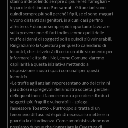
stanno indebolendo sempre di più le reti famigliari –
le parole del sindaco
Possamai
-. Gli anziani sono
quindi sempre più soli perché i figli, se ci sono, magari
vivono distanti dai genitori, in alcuni casi perfino
all’estero. È dunque sempre più importante lavorare
sulla prevenzione di fatti odiosi come quelli delle
truffe ai danni di soggetti soli e quindi più vulnerabili.
Ringraziamo la Questura per questo calendario di
incontri, che si rivelerà di certo un utile strumento per
informare i cittadini. Noi, come Comune, daremo
capillarità a questa iniziativa mettendo a
disposizione i nostri spazi comunali per questi
incontri».
«Le truffe agli anziani rappresentano uno dei crimini
più odiosi e spregevoli della nostra società, perché i
delinquenti non si fanno remora a prendere di mira i
soggetti più fragili e vulnerabili – spiega
l’assessore
Tosetto
-. Purtroppo si tratta di un
fenomeno diffuso ed è quindi necessario mettere in
guardia la cittadinanza. Come amministrazione non
possiamo dunque che ringraziare la Questura di