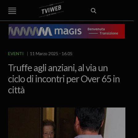
STREET TG
CRONACA
VENETO
VICENZA E PROVINCIA
EDITORIALE
ITALIA E MONDO
CURIOSITÀ – LIFESTYLE
CULTURA ARTE
AREA BERICA
ECONOMIA
ATTUALITA’
POLITICA
SPORT
IL GRAFFIO
FOOD & DRINK
FUORIPORTA
EROTICO VICENTINO
EVENTI
11 Marzo 2025 - 16.05
Truffe agli anziani, al via un
ciclo di incontri per Over 65 in
città