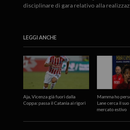
disciplinare di gara relativo alla realizza
LEGGI ANCHE
Aja, Vicenza già fuori dalla
Mamma ho perso 
Coppa: passa il Catania ai rigori
Lane cerca il suo
mercato estivo