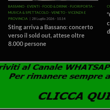
BASSANO
EVENTI
FOOD & DRINK
FUORIPORTA
C
MUSICA & SPETTACOLO
VENETO
VICENZA E
“
PROVINCIA
28 Luglio 2026 - 10.14
c
Sting arriva a Bassano: concerto
d
verso il sold out, attese oltre
8.000 persone