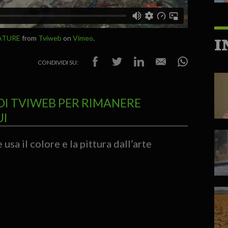
ATURE
from
Tviweb
on
Vimeo
.
I
CONDIVIDI SU:
DI TVIWEB PER RIMANERE
UI
usa il colore e la pittura dall’arte