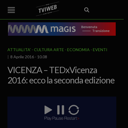
STREET TG
CRONACA
VENETO
VICENZA E PROVINCIA
EDITORIALE
ITALIA E MONDO
CURIOSITÀ – LIFESTYLE
CULTURA ARTE
AREA BERICA
ECONOMIA
ATTUALITA’
POLITICA
SPORT
IL GRAFFIO
FOOD & DRINK
FUORIPORTA
EROTICO VICENTINO
ATTUALITA'
CULTURA ARTE
ECONOMIA
EVENTI
8 Aprile 2016 - 10.08
VICENZA – TEDxVicenza
2016: ecco la seconda edizione