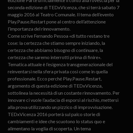
edizione Parte ufficialmente il conto alla rovescia per la
seconda edizione di TEDxVicenza, che si terrà sabato 7
maggio 2016 al Teatro Comunale. Il tema dell’evento
Play.Pause.Restart pone al centro dell’attenzione
l’importanza del rinnovamento.
Come scrive Fernando Pessoa «di tutto restano tre
cose: la certezza che stiamo sempre iniziando, la
certezza che abbiamo bisogno di continuare, la
certezza che saremo interrotti prima di finire».
Tematica attuale è l’esigenza transgenerazionale del
reinventarsi nella sfera privata così come in quella
professionale. Ecco perché Play.Pause.Restart,
argomento di questa edizione di TEDxVicenza,
sottolinea la necessità di un costante rinnovamento. Per
innovare ci vuole l’audacia di esporsi al rischio, mettersi
alla prova utilizzando un pizzico di improvvisazione.
TEDxVicenza 2016 porterà sul palco storie di
cambiamenti e idee che scuotono lo status quo e
alimentano la voglia di scoperta. Un tema