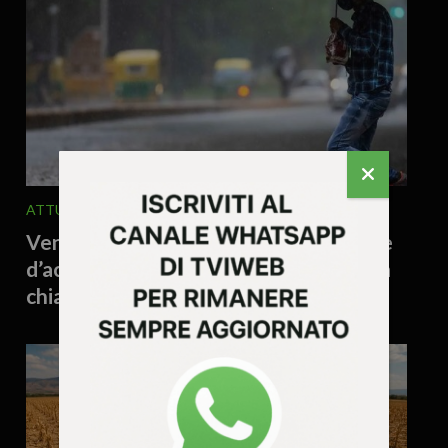
ATTUALITA'
EDITORIALE
7 Agosto 2026 - 11.04
Veneto, ormai è clima tropicale: bombe
d’acqua, vento e danni. E continuiamo a
chiamarlo “maltempo”