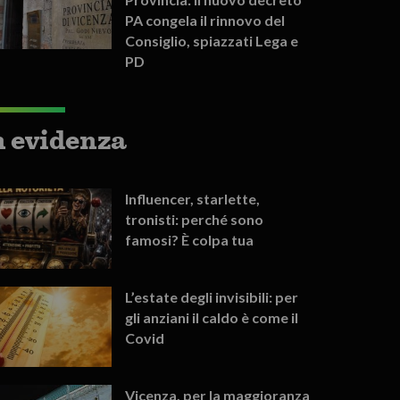
PA congela il rinnovo del
Consiglio, spiazzati Lega e
PD
n evidenza
Influencer, starlette,
tronisti: perché sono
famosi? È colpa tua
L’estate degli invisibili: per
gli anziani il caldo è come il
Covid
Vicenza, per la maggioranza