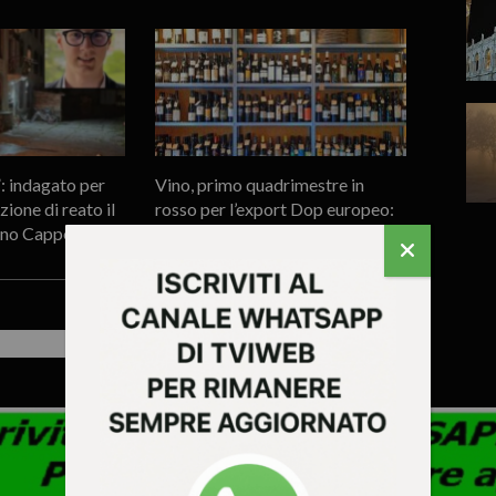
”: indagato per
Vino, primo quadrimestre in
zione di reato il
rosso per l’export Dop europeo:
ano Cappellari
Italia -6,2%