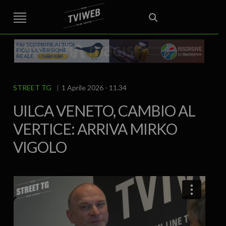
STREET TG
CRONACA
VENETO
VICENZA E PROVINCIA
EDITORIALE
ITALIA E MONDO
CURIOSITÀ – LIFESTYLE
CULTURA ARTE
AREA BERICA
ECONOMIA
ATTUALITA’
POLITICA
SPORT
IL GRAFFIO
FOOD & DRINK
FUORIPORTA
EROTICO VICENTINO
STREET TG
1 Aprile 2026 - 11.34
UILCA VENETO, CAMBIO AL
VERTICE: ARRIVA MIRKO
VIGOLO