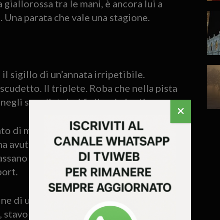
giallorossa tra le mani, è ancora lui a
. Una parata che vale una stagione.
l sigillo di un’annata irripetibile.
scudetto. Il triplete. Roba che nella pista
egli spogliatoi, ai figli e ai nipoti.
to di mentalità, di un solco tracciato già
E ha avuto l’eleganza di rendere omaggio
assano che ha venduto carissima la pelle,
ort.
dine di un pomeriggio infuocato hanno
, stavolta, la scrivono loro: i bluceleste.