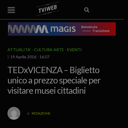
STREET TG
CRONACA
VENETO
VICENZA E PROVINCIA
EDITORIALE
ITALIA E MONDO
CURIOSITÀ – LIFESTYLE
CULTURA ARTE
AREA BERICA
ECONOMIA
ATTUALITA’
POLITICA
SPORT
IL GRAFFIO
FOOD & DRINK
FUORIPORTA
EROTICO VICENTINO
ATTUALITA'
CULTURA ARTE
EVENTI
19 Aprile 2016 - 16.07
TEDxVICENZA – Biglietto
unico a prezzo speciale per
visitare musei cittadini
REDAZIONE