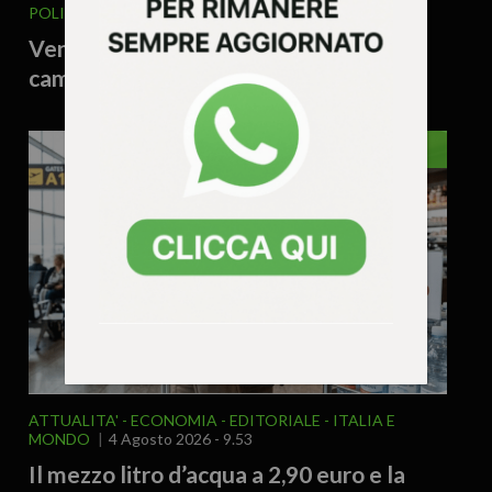
POLITICA
4 Agosto 2026 - 9.55
Vengo anch’io? No, tu no! Il valzer del
campo largo e l’ultimatum di Conte
EDITORIALE
ATTUALITA'
ECONOMIA
EDITORIALE
ITALIA E
MONDO
4 Agosto 2026 - 9.53
Il mezzo litro d’acqua a 2,90 euro e la