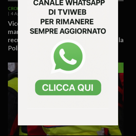
CRONACA
VICENZA E PROVINCIA
4 Agosto 2026 - 17.19
Vicenza – Tiene cinque piantine di
marijuana sul davanzale di casa:
recuperate dai rifiuti e sequestrate dalla
Polizia Locale
VENETO