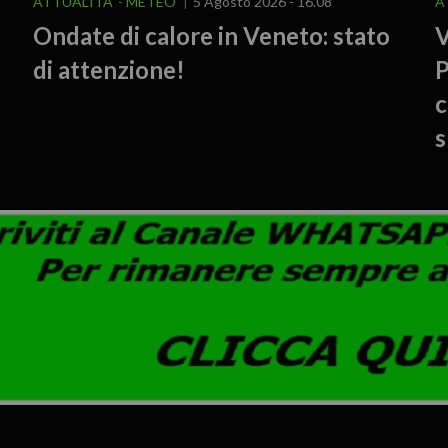
ATTUALITA'
METEO
5 Agosto 2026 - 16.08
A
Ondate di calore in Veneto: stato
V
di attenzione!
P
c
s