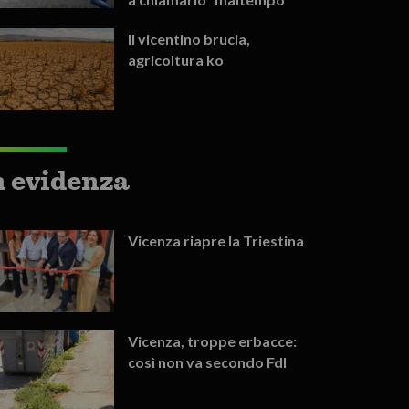
Il vicentino brucia,
agricoltura ko
n evidenza
Vicenza riapre la Triestina
Vicenza, troppe erbacce:
così non va secondo FdI