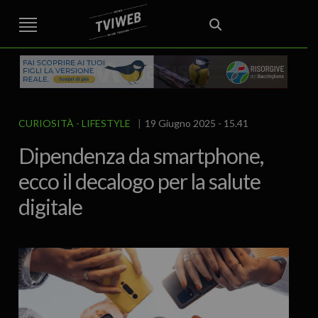
STREET TG
CRONACA
VENETO
VICENZA E PROVINCIA
EDITORIALE
ITALIA E MONDO
CURIOSITÀ – LIFESTYLE
CULTURA ARTE
AREA BERICA
ECONOMIA
ATTUALITA’
POLITICA
SPORT
IL GRAFFIO
FOOD & DRINK
FUORIPORTA
EROTICO VICENTINO
CURIOSITÀ - LIFESTYLE
19 Giugno 2025 - 15.41
Dipendenza da smartphone,
ecco il decalogo per la salute
digitale