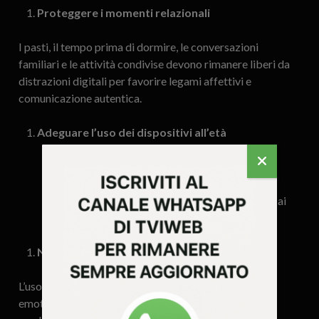
Proteggere i momenti relazionali
I pasti, il tempo prima di dormire, le conversazioni
familiari e le attività condivise devono rimanere liberi da
distrazioni digitali per favorire legami affettivi e
comunicazione autentica.
Adeguare l’uso dei dispositivi all’età
Nessuno schermo prima dei 2 anni
Prima dei 5 anni, mai schermi accesi senza la
presenza attiva di un adulto
Prima dei 12 anni, evitare l’accesso autonomo ai
social e a internet
Non anticipare l’ingresso nei social media
L’uso precoce e non mediato dei social espone a rischi
emotivi, relazionali e cognitivi. È bene accompagnare