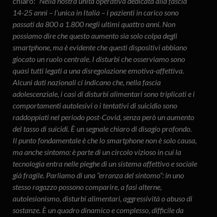
chiaro:
“Nella nostra unità operativa dedicata alla fascia
14-25 anni – l’unica in Italia – i pazienti in carico sono
passati da 800 a 1.800 negli ultimi quattro anni. Non
possiamo dire che questo aumento sia
solo
colpa degli
smartphone, ma è evidente che questi dispositivi abbiano
giocato un ruolo centrale. I disturbi che osserviamo sono
quasi tutti legati a una disregolazione emotiva-affettiva.
Alcuni dati nazionali ci indicano che, nella fascia
adolescenziale, i casi di disturbi alimentari sono triplicati e i
comportamenti autolesivi o i tentativi di suicidio sono
raddoppiati nel periodo post-Covid, senza però un aumento
del tasso di suicidi. È un segnale chiaro di disagio profondo.
Il punto fondamentale è che lo smartphone non è solo causa,
ma anche sintomo: è parte di un circolo vizioso in cui la
tecnologia entra nelle pieghe di un sistema affettivo e sociale
già fragile. Parliamo di una “erranza del sintomo”: in uno
stesso ragazzo possono comparire, a fasi alterne,
autolesionismo, disturbi alimentari, aggressività o abuso di
sostanze. È un quadro dinamico e complesso, difficile da