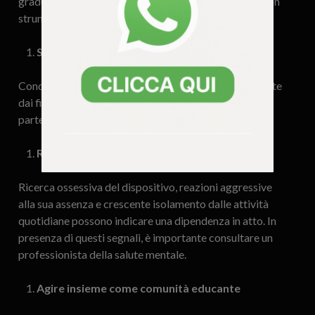
gradualmente il bambino alla scoperta del digitale, con
strumenti sicuri e protetti.
Supervisionare attivamente
Condividere il tempo online, conoscere le app utilizzate
dai figli, dialogare su ciò che vedono e vivono in rete è
parte essenziale della responsabilità genitoriale.
Riconoscere i segnali di allarme
Ricerca ossessiva del dispositivo, reazioni aggressive
alla sua assenza e crescente isolamento dalle attività
quotidiane possono indicare una dipendenza in atto. In
presenza di questi segnali, è importante consultare un
professionista della salute mentale.
Agire insieme come comunità educante