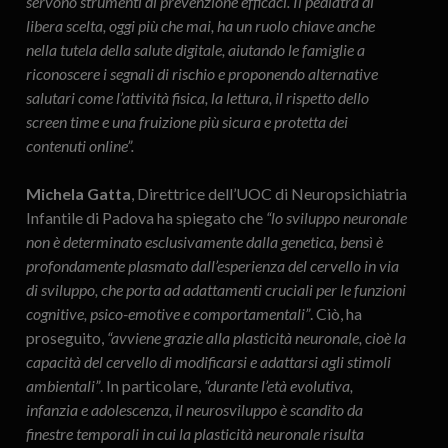
servono strumenti di prevenzione efficaci. Il pediatra di
libera scelta, oggi più che mai, ha un ruolo chiave anche
nella tutela della salute digitale, aiutando le famiglie a
riconoscere i segnali di rischio e proponendo alternative
salutari come l’attività fisica, la lettura, il rispetto dello
screen time e una fruizione più sicura e protetta dei
contenuti online”.
Michela Gatta
, Direttrice dell’UOC di Neuropsichiatria
Infantile di Padova ha spiegato che
“lo sviluppo neuronale
non è determinato esclusivamente dalla genetica, bensì è
profondamente plasmato dall’esperienza del cervello in via
di sviluppo, che porta ad adattamenti cruciali per le funzioni
cognitive, psico-emotive e comportamentali”
. Ciò, ha
proseguito,
“avviene grazie alla plasticità neuronale, cioè la
capacità del cervello di modificarsi e adattarsi agli stimoli
ambientali”
. In particolare,
“durante l’età evolutiva,
infanzia e adolescenza, il neurosviluppo è scandito da
finestre temporali in cui la plasticità neuronale risulta