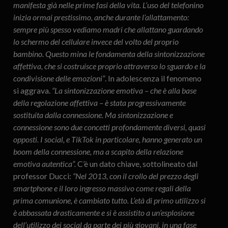
manifesta già nelle prime fasi della vita. L’uso del telefonino
inizia ormai prestissimo, anche durante l’allattamento:
sempre più spesso vediamo madri che allattano guardando
lo schermo del cellulare invece del volto del proprio
bambino. Questo mina le fondamenta della sintonizzazione
affettiva, che si costruisce proprio attraverso lo sguardo e la
condivisione delle emozioni”
. In adolescenza il fenomeno
si aggrava.
“La sintonizzazione emotiva – che è alla base
della regolazione affettiva – è stata progressivamente
sostituita dalla
connessione
. Ma sintonizzazione e
connessione sono due concetti profondamente diversi, quasi
opposti. I social, e TikTok in particolare, hanno generato un
boom della connessione, ma a scapito della relazione
emotiva autentica”.
C’è un dato chiave, sottolineato dal
professor Ducci:
“Nel 2013, con il crollo del prezzo degli
smartphone e il loro ingresso massivo come regali della
prima comunione, è cambiato tutto. L’età di primo utilizzo si
è abbassata drasticamente e si è assistito a un’esplosione
dell’utilizzo dei social da parte dei più giovani, in una fase