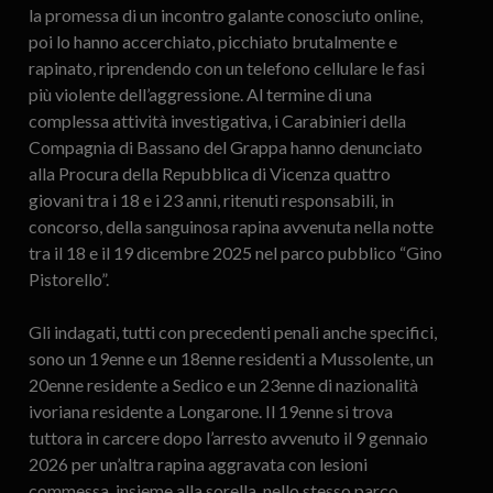
la promessa di un incontro galante conosciuto online,
poi lo hanno accerchiato, picchiato brutalmente e
rapinato, riprendendo con un telefono cellulare le fasi
più violente dell’aggressione. Al termine di una
complessa attività investigativa, i Carabinieri della
Compagnia di Bassano del Grappa hanno denunciato
alla Procura della Repubblica di Vicenza quattro
giovani tra i 18 e i 23 anni, ritenuti responsabili, in
concorso, della sanguinosa rapina avvenuta nella notte
tra il 18 e il 19 dicembre 2025 nel parco pubblico “Gino
Pistorello”.
Gli indagati, tutti con precedenti penali anche specifici,
sono un 19enne e un 18enne residenti a Mussolente, un
20enne residente a Sedico e un 23enne di nazionalità
ivoriana residente a Longarone. Il 19enne si trova
tuttora in carcere dopo l’arresto avvenuto il 9 gennaio
2026 per un’altra rapina aggravata con lesioni
commessa, insieme alla sorella, nello stesso parco