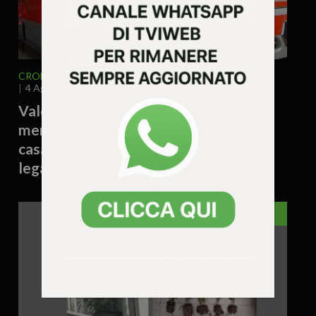
CRONACA
VENETO
VICENZA E PROVINCIA
4 Agosto 2026 - 17.54
Valdagno – Donna trovata morta
mentre raccoglieva patate nell’orto di
casa: si valuta un possibile malore
legato al caldo
VICENZA