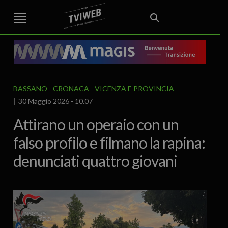
STREET TG
CRONACA
VENETO
VICENZA E PROVINCIA
EDITORIALE
ITALIA E MONDO
CURIOSITÀ – LIFESTYLE
CULTURA ARTE
AREA BERICA
ECONOMIA
ATTUALITA’
POLITICA
SPORT
IL GRAFFIO
FOOD & DRINK
FUORIPORTA
EROTICO VICENTINO
BASSANO
CRONACA
VICENZA E PROVINCIA
30 Maggio 2026 - 10.07
Attirano un operaio con un
falso profilo e filmano la rapina:
denunciati quattro giovani