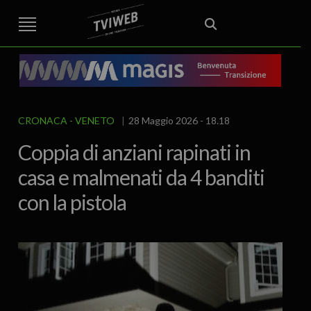
STREET TG
CRONACA
VENETO
VICENZA E PROVINCIA
EDITORIALE
ITALIA E MONDO
CURIOSITÀ – LIFESTYLE
CULTURA ARTE
AREA BERICA
ECONOMIA
ATTUALITA’
POLITICA
SPORT
IL GRAFFIO
FOOD & DRINK
FUORIPORTA
EROTICO VICENTINO
CRONACA
VENETO
28 Maggio 2026 - 18.18
Coppia di anziani rapinati in
casa e malmenati da 4 banditi
con la pistola