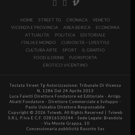
HOME
STREET TG
CRONACA
VENETO
VICENZA E PROVINCIA
AREA BERICA
ECONOMIA
ATTUALITA’
POLITICA
EDITORIALE
ITALIA E MONDO
CURIOSITÀ – LIFESTYLE
CULTURA ARTE
SPORT
IL GRAFFIO
FOOD & DRINK
FUORIPORTA
EROTICO VICENTINO
Testata Street Tg Autorizzazione: Tribunale Di Vicenza
N. 1286 Del 24 Aprile 2013
Luca Faietti Direttore Fondatore ed Editoriale - Arrigo
Abalti Fondatore - Direttore Commerciale e Sviluppo -
Paolo Usinabia Direttore Responsabile
Copyright © 2026 Tviweb. All Rights Reserved | Tviweb
S.R.L. P.Iva E C.F. 03816530244 - Sede Legale: Brendola
- Via Monte Grappa, 10
Concessionaria pubblicità Rasotto Sas