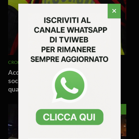
CRONACA
VENETO
4 Agosto 2026 - 16.37
Acqua contaminata, escursionista
soccorso dopo una notte in bivacco:
quattro interventi in montagna
VICENZA