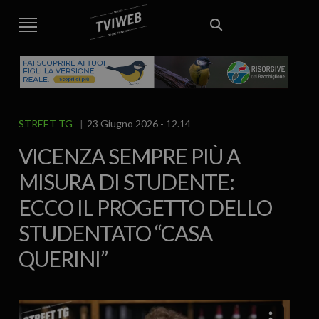
STREET TG
CRONACA
VENETO
VICENZA E PROVINCIA
EDITORIALE
ITALIA E MONDO
CURIOSITÀ – LIFESTYLE
CULTURA ARTE
AREA BERICA
ECONOMIA
ATTUALITA’
POLITICA
SPORT
IL GRAFFIO
FOOD & DRINK
FUORIPORTA
EROTICO VICENTINO
STREET TG
23 Giugno 2026 - 12.14
VICENZA SEMPRE PIÙ A
MISURA DI STUDENTE:
ECCO IL PROGETTO DELLO
STUDENTATO “CASA
QUERINI”