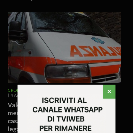
CRONACA
VENETO
VICENZA E PROVINCIA
4 Agosto 2026 - 17.54
Valdagno – Donna trovata morta
mentre raccoglieva patate nell’orto di
casa: si valuta un possibile malore
legato al caldo