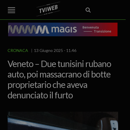
STREET TG
CRONACA
VENETO
VICENZA E PROVINCIA
EDITORIALE
ITALIA E MONDO
CURIOSITÀ – LIFESTYLE
CULTURA ARTE
AREA BERICA
ECONOMIA
ATTUALITA’
POLITICA
SPORT
IL GRAFFIO
FOOD & DRINK
FUORIPORTA
EROTICO VICENTINO
CRONACA
13 Giugno 2025 - 11.46
Veneto – Due tunisini rubano
auto, poi massacrano di botte
proprietario che aveva
denunciato il furto