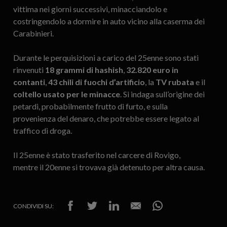
vittima nei giorni successivi, minacciandolo e
costringendolo a dormire in auto vicino alla caserma dei
Carabinieri.
Durante le perquisizioni a carico del 25enne sono stati
rinvenuti
18 grammi di hashish
,
32.820 euro in
contanti
,
43 chili di fuochi d’artificio
, la
TV rubata
e il
coltello usato per le minacce
. Si indaga sull’origine dei
petardi, probabilmente frutto di furto, e sulla
provenienza del denaro, che potrebbe essere legato al
traffico di droga.
Il 25enne è stato trasferito nel carcere di Rovigo,
mentre il 20enne si trovava già detenuto per altra causa.
CONDIVIDI SU: