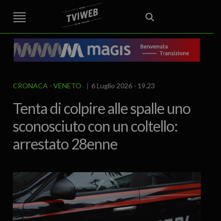
STREET TG
CRONACA
VENETO
VICENZA E PROVINCIA
EDITORIALE
ITALIA E MONDO
CURIOSITÀ – LIFESTYLE
CULTURA ARTE
AREA BERICA
ECONOMIA
ATTUALITA’
POLITICA
SPORT
IL GRAFFIO
FOOD & DRINK
FUORIPORTA
EROTICO VICENTINO
CRONACA
VENETO
6 Luglio 2026 - 19.23
Tenta di colpire alle spalle uno
sconosciuto con un coltello:
arrestato 28enne