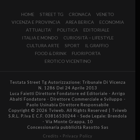
HOME
STREET TG
CRONACA
VENETO
VICENZA E PROVINCIA
AREA BERICA
ECONOMIA
ATTUALITA’
POLITICA
EDITORIALE
ITALIA E MONDO
CURIOSITÀ – LIFESTYLE
CULTURA ARTE
SPORT
IL GRAFFIO
FOOD & DRINK
FUORIPORTA
EROTICO VICENTINO
Testata Street Tg Autorizzazione: Tribunale Di Vicenza
N. 1286 Del 24 Aprile 2013
Luca Faietti Direttore Fondatore ed Editoriale - Arrigo
Abalti Fondatore - Direttore Commerciale e Sviluppo -
Paolo Usinabia Direttore Responsabile
Copyright © 2026 Tviweb. All Rights Reserved | Tviweb
S.R.L. P.Iva E C.F. 03816530244 - Sede Legale: Brendola
- Via Monte Grappa, 10
Concessionaria pubblicità Rasotto Sas
Credits
-
Privacy Policy