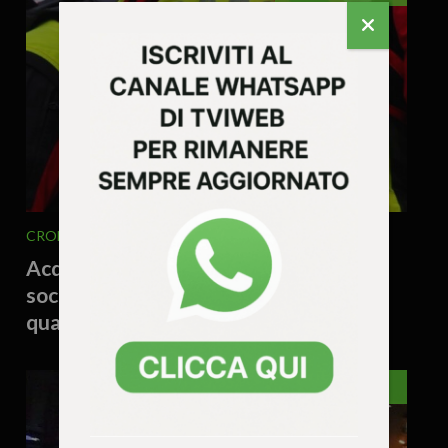
CRONACA
VENETO
4 Agosto 2026 - 16.37
Acqua contaminata, escursionista
soccorso dopo una notte in bivacco:
quattro interventi in montagna
VICENZA