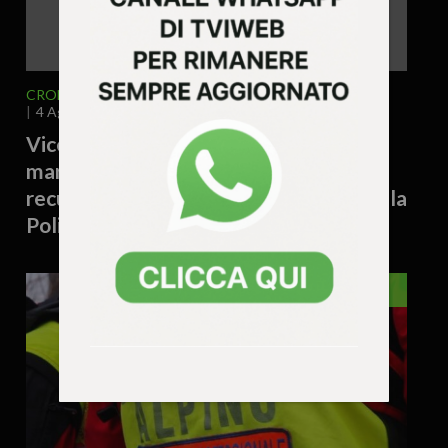
CRONACA
VICENZA E PROVINCIA
4 Agosto 2026 - 17.19
Vicenza – Tiene cinque piantine di
marijuana sul davanzale di casa:
recuperate dai rifiuti e sequestrate dalla
Polizia Locale
VENETO