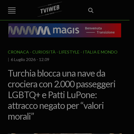
STREET TG
CRONACA
VENETO
VICENZA E PROVINCIA
EDITORIALE
ITALIA E MONDO
CURIOSITÀ – LIFESTYLE
CULTURA ARTE
AREA BERICA
ECONOMIA
ATTUALITA’
POLITICA
SPORT
IL GRAFFIO
FOOD & DRINK
FUORIPORTA
EROTICO VICENTINO
CRONACA
CURIOSITÀ - LIFESTYLE
ITALIA E MONDO
6 Luglio 2026 - 12.09
Turchia blocca una nave da
crociera con 2.000 passeggeri
LGBTQ+ e Patti LuPone:
attracco negato per “valori
morali”