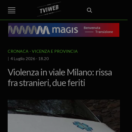
STREET TG
CRONACA
VENETO
VICENZA E PROVINCIA
EDITORIALE
ITALIA E MONDO
CURIOSITÀ – LIFESTYLE
CULTURA ARTE
AREA BERICA
ECONOMIA
ATTUALITA’
POLITICA
SPORT
IL GRAFFIO
FOOD & DRINK
FUORIPORTA
EROTICO VICENTINO
CRONACA
VICENZA E PROVINCIA
4 Luglio 2026 - 18.20
Violenza in viale Milano: rissa
fra stranieri, due feriti