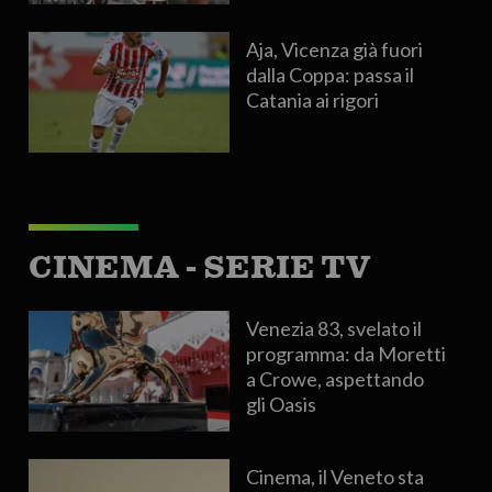
Aja, Vicenza già fuori
dalla Coppa: passa il
Catania ai rigori
CINEMA - SERIE TV
Venezia 83, svelato il
programma: da Moretti
a Crowe, aspettando
gli Oasis
Cinema, il Veneto sta