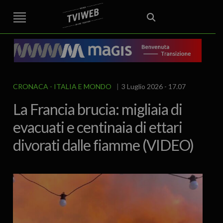
STREET TG
CRONACA
VENETO
VICENZA E PROVINCIA
EDITORIALE
ITALIA E MONDO
CURIOSITÀ – LIFESTYLE
CULTURA ARTE
AREA BERICA
ECONOMIA
ATTUALITA’
POLITICA
SPORT
IL GRAFFIO
FOOD & DRINK
FUORIPORTA
EROTICO VICENTINO
CRONACA
ITALIA E MONDO
3 Luglio 2026 - 17.07
La Francia brucia: migliaia di
evacuati e centinaia di ettari
divorati dalle fiamme (VIDEO)