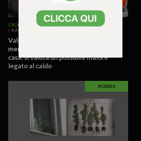
CRONACA
VENETO
VICENZA E PROVINCIA
4 Agosto 2026 - 17.54
Valdagno – Donna trovata morta
mentre raccoglieva patate nell’orto di
casa: si valuta un possibile malore
legato al caldo
VICENZA