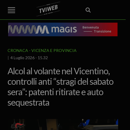
STREET TG
CRONACA
VENETO
VICENZA E PROVINCIA
EDITORIALE
ITALIA E MONDO
CURIOSITÀ – LIFESTYLE
CULTURA ARTE
AREA BERICA
ECONOMIA
ATTUALITA’
POLITICA
SPORT
IL GRAFFIO
FOOD & DRINK
FUORIPORTA
EROTICO VICENTINO
CRONACA
VICENZA E PROVINCIA
4 Luglio 2026 - 15.32
Alcol al volante nel Vicentino,
controlli anti “stragi del sabato
sera”: patenti ritirate e auto
sequestrata