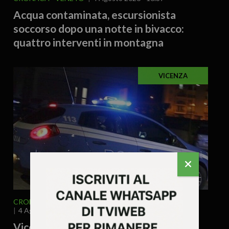
Acqua contaminata, escursionista
soccorso dopo una notte in bivacco:
quattro interventi in montagna
VICENZA
CRONACA
VENETO
VICENZA E PROVINCIA
4 Agosto 2026 - 15.55
Vicenza, accoltellamento a Campo