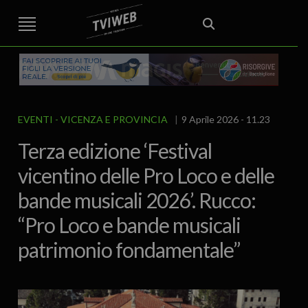
STREET TG
CRONACA
VENETO
VICENZA E PROVINCIA
EDITORIALE
ITALIA E MONDO
CURIOSITÀ – LIFESTYLE
CULTURA ARTE
AREA BERICA
ECONOMIA
ATTUALITA’
POLITICA
SPORT
IL GRAFFIO
FOOD & DRINK
FUORIPORTA
EROTICO VICENTINO
EVENTI
VICENZA E PROVINCIA
9 Aprile 2026 - 11.23
Terza edizione ‘Festival
vicentino delle Pro Loco e delle
bande musicali 2026’. Rucco:
“Pro Loco e bande musicali
patrimonio fondamentale”