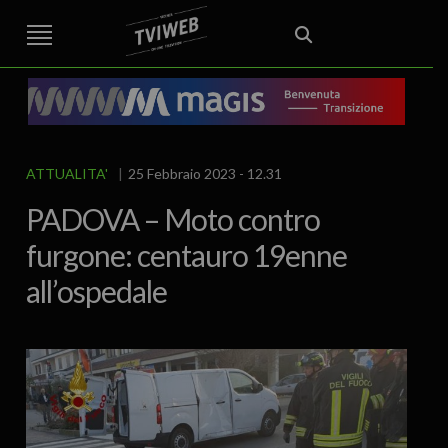
STREET TG
CRONACA
VENETO
VICENZA E PROVINCIA
EDITORIALE
ITALIA E MONDO
CURIOSITÀ – LIFESTYLE
CULTURA ARTE
AREA BERICA
ECONOMIA
ATTUALITA’
POLITICA
SPORT
IL GRAFFIO
FOOD & DRINK
FUORIPORTA
EROTICO VICENTINO
ATTUALITA'
25 Febbraio 2023 - 12.31
PADOVA – Moto contro
furgone: centauro 19enne
all’ospedale