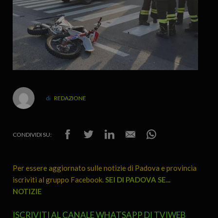
REDAZIONE
CONDIVIDI SU:
Per essere aggiornato sulle notizie di Padova e provincia
iscriviti al gruppo Facebook.
SEI DI PADOVA SE...
NOTIZIE
ISCRIVITI AL CANALE WHATSAPP DI TVIWEB