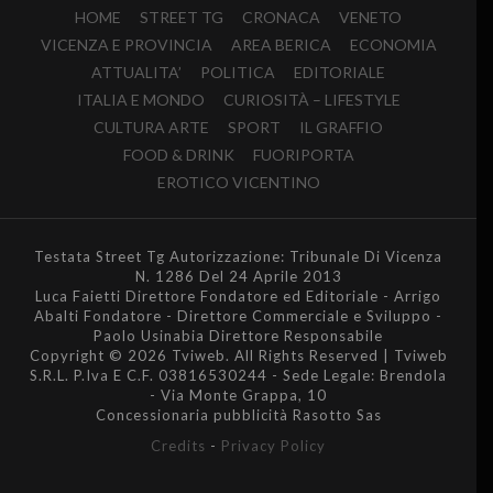
HOME
STREET TG
CRONACA
VENETO
VICENZA E PROVINCIA
AREA BERICA
ECONOMIA
ATTUALITA’
POLITICA
EDITORIALE
ITALIA E MONDO
CURIOSITÀ – LIFESTYLE
CULTURA ARTE
SPORT
IL GRAFFIO
FOOD & DRINK
FUORIPORTA
EROTICO VICENTINO
Testata Street Tg Autorizzazione: Tribunale Di Vicenza
N. 1286 Del 24 Aprile 2013
Luca Faietti Direttore Fondatore ed Editoriale - Arrigo
Abalti Fondatore - Direttore Commerciale e Sviluppo -
Paolo Usinabia Direttore Responsabile
Copyright © 2026 Tviweb. All Rights Reserved | Tviweb
S.R.L. P.Iva E C.F. 03816530244 - Sede Legale: Brendola
- Via Monte Grappa, 10
Concessionaria pubblicità Rasotto Sas
Credits
-
Privacy Policy