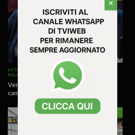
ATTUALITA'
EDITORIALE
ITALIA E MONDO
POLITICA
4 Agosto 2026 - 9.55
Vengo anch’io? No, tu no! Il valzer del
campo largo e l’ultimatum di Conte
EDITORIALE