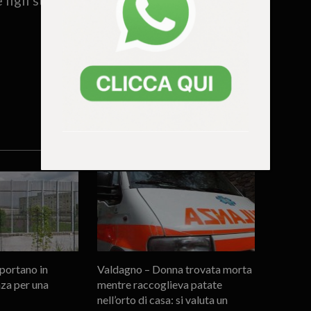
portano in
Valdagno – Donna trovata morta
za per una
mentre raccoglieva patate
nell’orto di casa: si valuta un