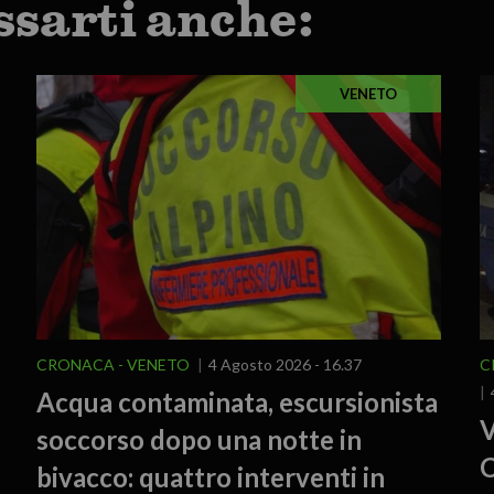
ssarti anche:
VENETO
CRONACA
VENETO
4 Agosto 2026 - 16.37
C
Acqua contaminata, escursionista
V
soccorso dopo una notte in
C
bivacco: quattro interventi in