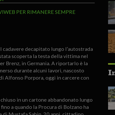
TVIWEB PER RIMANERE SEMPRE
el cadavere decapitato lungo l’autostrada
stata scoperta la testa della vittima nel
r Brenz, in Germania. A riportarlo è la
merso durante alcuni lavori, nascosto
I
 di Alfonso Porpora, oggi in carcere con
8 chiuso in un cartone abbandonato lungo
, fino a quando la Procura di Bolzano ha
va di Mustafa Sahin, 20 anni, cittadino