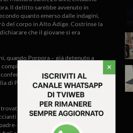
ra. Il delitto sarebbe avvenuto in
secondo quanto emerso dalle indagini,
rò del corpo in Alto Adige. Costrinse la
 dichiarare che il giovane si era
nni, quando Porpora – già detenuto a
 compiuti con la stessa modalità – ha
 conferma dell’identità è giunta grazie al
ia di Porpora) e all’analisi del DNA dei
 ritrovato per mettere definitivamente la
ccianti degli ultimi decenni. Porpora,
adre-killer di Sontheim”, è stato
e figli stanno scontando pene di 9 e 15