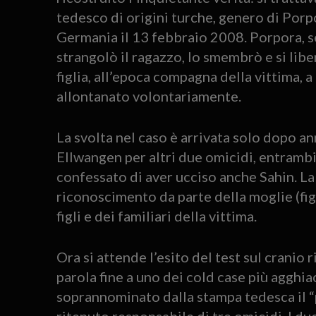
tedesco di origini turche, genero di Porpo
Germania il 13 febbraio 2008. Porpora, 
strangolò il ragazzo, lo smembrò e si libe
figlia, all’epoca compagna della vittima, a
allontanato volontariamente.
La svolta nel caso è arrivata solo dopo a
Ellwangen per altri due omicidi, entrambi
confessato di aver ucciso anche Sahin. La
riconoscimento da parte della moglie (figl
figli e dei familiari della vittima.
Ora si attende l’esito del test sul cranio
parola fine a uno dei cold case più agghia
soprannominato dalla stampa tedesca il “p
ritenuto responsabile di tre omicidi. I du