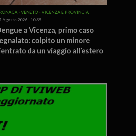
RONACA
VENETO
VICENZA E PROVINCIA
4 Agosto 2026 - 10.39
engue a Vicenza, primo caso
egnalato: colpito un minore
ientrato da un viaggio all’estero