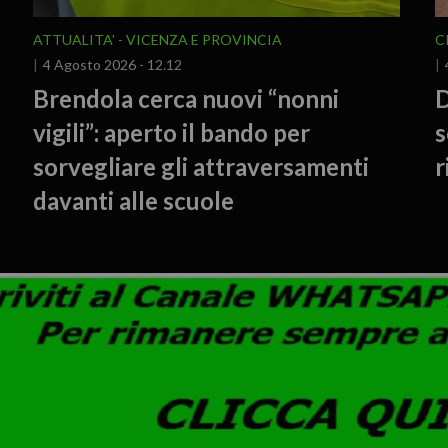
ATTUALITA'
VICENZA E PROVINCIA
C
4 Agosto 2026 - 12.12
Brendola cerca nuovi “nonni
D
vigili”: aperto il bando per
s
sorvegliare gli attraversamenti
r
davanti alle scuole