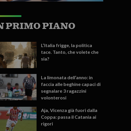
N PRIMO PIANO
L’Italia frigge, la politica
tace. Tanto, che volete che
sia?
La limonata dell’anno: in
faccia alle beghine capaci di
segnalare 3 ragazzini
volonterosi
Aja, Vicenza già fuori dalla
Coppa: passa il Catania ai
rigori