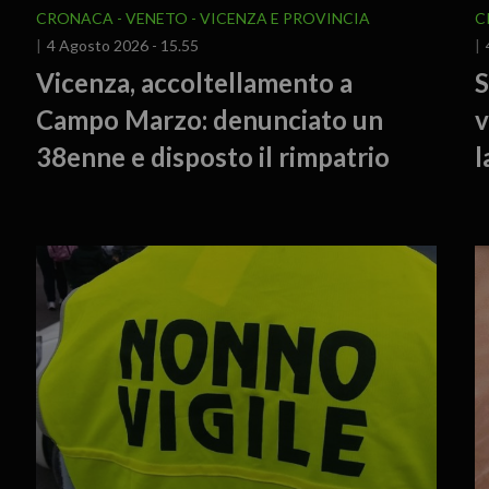
CRONACA
VENETO
VICENZA E PROVINCIA
C
4 Agosto 2026 - 15.55
Vicenza, accoltellamento a
S
Campo Marzo: denunciato un
v
38enne e disposto il rimpatrio
l