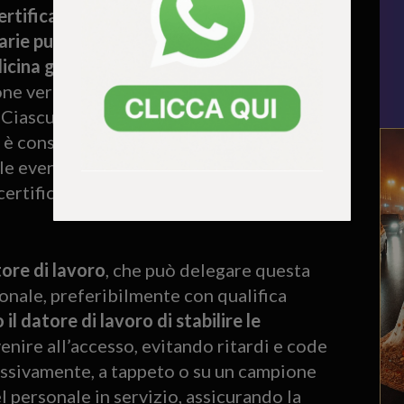
 certificazione verde potranno utilizzare i
arie pubbliche e private, dalle farmacie,
dicina generale e dai pediatri di libera
zione verde dovranno essere allontanati dal
 Ciascun giorno di mancato servizio, fino
, è considerato assenza ingiustificata,
le eventuali giornate festive o non
 certificazione verde comporta il
tore di lavoro
, che può delegare questa
sonale, preferibilmente con qualifica
 il datore di lavoro di stabilire le
venire all’accesso, evitando ritardi e code
essivamente, a tappeto o su un campione
 personale in servizio, assicurando la