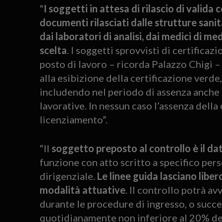
“
I soggetti in attesa di rilascio di valida
documenti rilasciati dalle strutture sanit
dai laboratori di analisi, dai medici di me
scelta
. I soggetti sprovvisti di certifica
posto di lavoro – ricorda Palazzo Chigi –
alla esibizione della certificazione verde
includendo nel periodo di assenza anche 
lavorative. In nessun caso l’assenza della
licenziamento”.
“Il
soggetto preposto al controllo è il da
funzione con atto scritto a specifico per
dirigenziale.
Le linee guida lasciano libero
modalità attuative
. Il controllo potrà av
durante le procedure di ingresso, o succ
quotidianamente non inferiore al 20% del