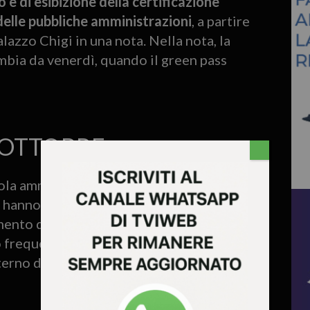
o e di esibizione della certificazione
elle pubbliche amministrazioni
, a partire
azzo Chigi in una nota. Nella nota, la
mbia da venerdì, quando il green pass
 OTTOBRE
gola amministrazione, sono
soggetti
anno in appalto i servizi di pulizia, di
ento dei distributori automatici, i
o frequentatori di corsi di formazione,
erno degli uffici posta d’ufficio o privata.