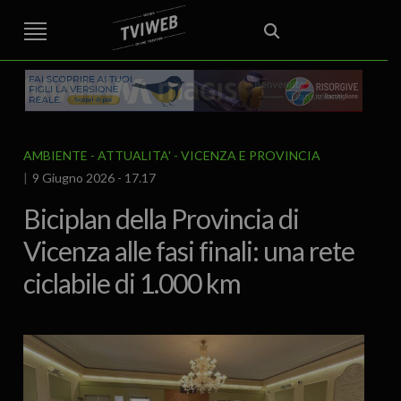
STREET TG
CRONACA
VENETO
VICENZA E PROVINCIA
EDITORIALE
ITALIA E MONDO
CURIOSITÀ – LIFESTYLE
CULTURA ARTE
AREA BERICA
ECONOMIA
ATTUALITA’
POLITICA
SPORT
IL GRAFFIO
FOOD & DRINK
FUORIPORTA
EROTICO VICENTINO
AMBIENTE
ATTUALITA'
VICENZA E PROVINCIA
9 Giugno 2026 - 17.17
Biciplan della Provincia di
Vicenza alle fasi finali: una rete
ciclabile di 1.000 km