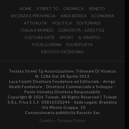
HOME
STREET TG
CRONACA
VENETO
VICENZA E PROVINCIA
AREA BERICA
ECONOMIA
ATTUALITA’
POLITICA
EDITORIALE
ITALIA E MONDO
CURIOSITÀ – LIFESTYLE
CULTURA ARTE
SPORT
IL GRAFFIO
FOOD & DRINK
FUORIPORTA
EROTICO VICENTINO
Testata Street Tg Autorizzazione: Tribunale Di Vicenza
N. 1286 Del 24 Aprile 2013
Luca Faietti Direttore Fondatore ed Editoriale - Arrigo
Abalti Fondatore - Direttore Commerciale e Sviluppo -
Paolo Usinabia Direttore Responsabile
Copyright © 2026 Tviweb. All Rights Reserved | Tviweb
S.R.L. P.Iva E C.F. 03816530244 - Sede Legale: Brendola
- Via Monte Grappa, 10
Concessionaria pubblicità Rasotto Sas
Credits
-
Privacy Policy