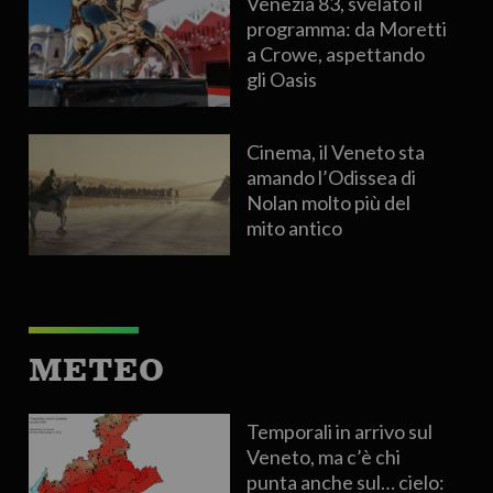
Venezia 83, svelato il
programma: da Moretti
a Crowe, aspettando
gli Oasis
Cinema, il Veneto sta
amando l’Odissea di
Nolan molto più del
mito antico
METEO
Temporali in arrivo sul
Veneto, ma c’è chi
punta anche sul… cielo: