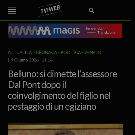
STREET TG
CRONACA
VENETO
VICENZA E PROVINCIA
EDITORIALE
ITALIA E MONDO
CURIOSITÀ – LIFESTYLE
CULTURA ARTE
AREA BERICA
ECONOMIA
ATTUALITA’
POLITICA
SPORT
IL GRAFFIO
FOOD & DRINK
FUORIPORTA
EROTICO VICENTINO
ATTUALITA'
CRONACA
POLITICA
VENETO
9 Giugno 2026 - 11.16
Belluno: si dimette l’assessore
Dal Pont dopo il
coinvolgimento del figlio nel
pestaggio di un egiziano