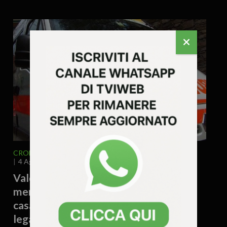
CRONACA
VENETO
VICENZA E PROVINCIA
4 Agosto 2026 - 17.54
Valdagno – Donna trovata morta
mentre raccoglieva patate nell’orto di
casa: si valuta un possibile malore
legato al caldo