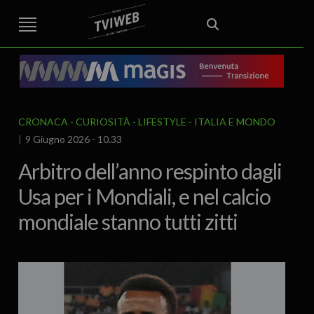
STREET TG
CRONACA
VENETO
VICENZA E PROVINCIA
EDITORIALE
ITALIA E MONDO
CURIOSITÀ – LIFESTYLE
CULTURA ARTE
AREA BERICA
ECONOMIA
ATTUALITA’
POLITICA
SPORT
IL GRAFFIO
FOOD & DRINK
FUORIPORTA
EROTICO VICENTINO
CRONACA
CURIOSITÀ - LIFESTYLE
ITALIA E MONDO
9 Giugno 2026 - 10.33
Arbitro dell’anno respinto dagli
Usa per i Mondiali, e nel calcio
mondiale stanno tutti zitti