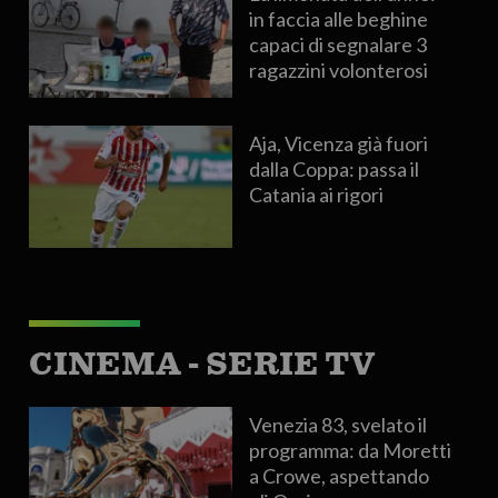
in faccia alle beghine
capaci di segnalare 3
ragazzini volonterosi
Aja, Vicenza già fuori
dalla Coppa: passa il
Catania ai rigori
CINEMA - SERIE TV
Venezia 83, svelato il
programma: da Moretti
a Crowe, aspettando