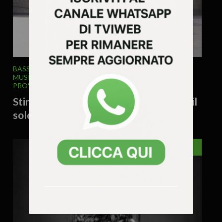
BASSANO
EVENTI
FOOD & DRINK
FUORIPORTA
MUSICA & SPETTACOLO
VENETO
VICENZA E
PROVINCIA
28 Luglio 2026 - 10.14
Sting arriva a Bassano: concerto verso il
sold out, attese oltre 8.000 persone
VICENZA