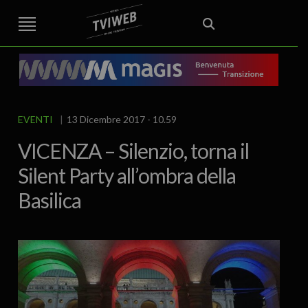
STREET TG
CRONACA
VENETO
VICENZA E PROVINCIA
EDITORIALE
ITALIA E MONDO
CURIOSITÀ – LIFESTYLE
CULTURA ARTE
AREA BERICA
ECONOMIA
ATTUALITA’
POLITICA
SPORT
IL GRAFFIO
FOOD & DRINK
FUORIPORTA
EROTICO VICENTINO
EVENTI
13 Dicembre 2017 - 10.59
VICENZA – Silenzio, torna il
Silent Party all’ombra della
Basilica