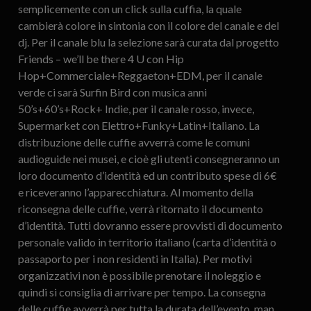
semplicemente con un click sulla cuffia, la quale
cambierà colore in sintonia con il colore del canale e del
dj. Per il canale blu la selezione sarà curata dal progetto
Friends – we’ll be there 4 U con Hip
Hop+Commerciale+Reggaeton+EDM, per il canale
verde ci sarà Surfin Bird con musica anni
50’s+60’s+Rock+ Indie, per il canale rosso, invece,
Supermarket con Elettro+Funky+Latin+Italiano. La
distribuzione delle cuffie avverrà come le comuni
audioguide nei musei, e cioè gli utenti consegneranno un
loro documento d’identità ed un contributo spese di 6€
e riceveranno l’apparecchiatura. Al momento della
riconsegna delle cuffie, verrà ritornato il documento
d’identità. Tutti dovranno essere provvisti di documento
personale valido in territorio italiano (carta d’identità o
passaporto per i non residenti in Italia). Per motivi
organizzativi non è possibile prenotare il noleggio e
quindi si consiglia di arrivare per tempo. La consegna
delle cuffie avverrà per tutta la durata dell’evento, man