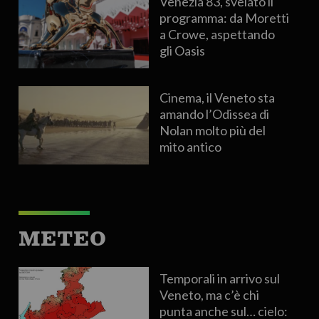
Venezia 83, svelato il
programma: da Moretti
a Crowe, aspettando
gli Oasis
Cinema, il Veneto sta
amando l’Odissea di
Nolan molto più del
mito antico
METEO
Temporali in arrivo sul
Veneto, ma c’è chi
punta anche sul… cielo: