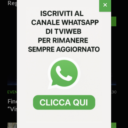
Regione Veneto”
VICENZA
EVENTI
MUSICA & SPETTACOLO
29 Luglio 2026 - 12.30
Fino al 31 luglio a Vicenza il festival
“Visioni di Danza”
VICENZA