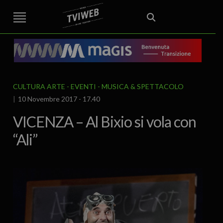
STREET TG
CRONACA
VENETO
VICENZA E PROVINCIA
EDITORIALE
ITALIA E MONDO
CURIOSITÀ – LIFESTYLE
CULTURA ARTE
AREA BERICA
ECONOMIA
ATTUALITA’
POLITICA
SPORT
IL GRAFFIO
FOOD & DRINK
FUORIPORTA
EROTICO VICENTINO
CULTURA ARTE
EVENTI
MUSICA & SPETTACOLO
10 Novembre 2017 - 17.40
VICENZA – Al Bixio si vola con
“Ali”