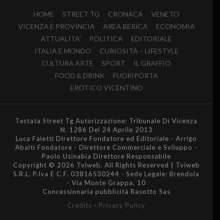
HOME
STREET TG
CRONACA
VENETO
VICENZA E PROVINCIA
AREA BERICA
ECONOMIA
ATTUALITA’
POLITICA
EDITORIALE
ITALIA E MONDO
CURIOSITÀ – LIFESTYLE
CULTURA ARTE
SPORT
IL GRAFFIO
FOOD & DRINK
FUORIPORTA
EROTICO VICENTINO
Testata Street Tg Autorizzazione: Tribunale Di Vicenza
N. 1286 Del 24 Aprile 2013
Luca Faietti Direttore Fondatore ed Editoriale - Arrigo
Abalti Fondatore - Direttore Commerciale e Sviluppo -
Paolo Usinabia Direttore Responsabile
Copyright © 2026 Tviweb. All Rights Reserved | Tviweb
S.R.L. P.Iva E C.F. 03816530244 - Sede Legale: Brendola
- Via Monte Grappa, 10
Concessionaria pubblicità Rasotto Sas
Credits
-
Privacy Policy