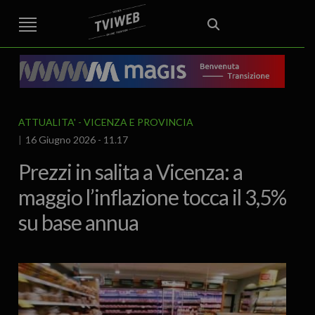
STREET TG
CRONACA
VENETO
VICENZA E PROVINCIA
EDITORIALE
ITALIA E MONDO
CURIOSITÀ – LIFESTYLE
CULTURA ARTE
AREA BERICA
ECONOMIA
ATTUALITA’
POLITICA
SPORT
IL GRAFFIO
FOOD & DRINK
FUORIPORTA
EROTICO VICENTINO
ATTUALITA'
VICENZA E PROVINCIA
16 Giugno 2026 - 11.17
Prezzi in salita a Vicenza: a
maggio l’inflazione tocca il 3,5%
su base annua