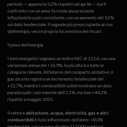
periodo — appena lo 0,2% rispetto ad aprile — ma il
confronto con un anno fa rivela una pressione
inflazionistica più consistente, con un aumento del 3,5%
sul dato tendenziale. Il segnale più preoccupante arriva
dall’energia, vera e propria locomotiva dei rincari.
Il peso dell’energia
I beni energetici segnano un indice NIC di 112,4, con una
variazione annua del +16,9%, la più alta tra tutte le
categorie rilevate. All’interno del comparto abitativo, il
gas da solo registra un incremento tendenziale del
+12,7%, mentre i combustibili solidi mostrano un dato
paradossale: calo mensile dell’1,1%, ma ben +44,2%
rispetto a maggio 2025.
Il settore
abitazione, acqua, elettricità, gas e altri
combustibili
è il più inflazionato dell’anno: +8,0%
tendenziale, con un peso di oltre 113.000 punti sul