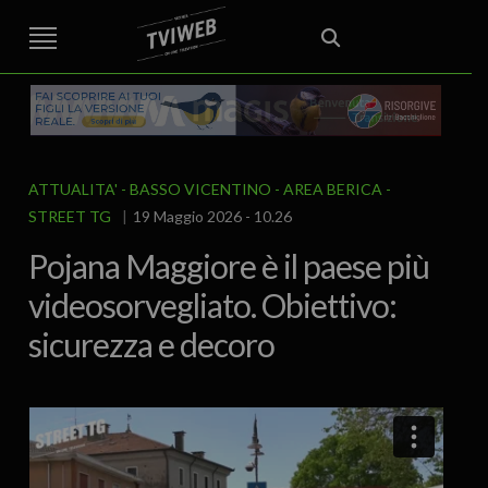
STREET TG
CRONACA
VENETO
VICENZA E PROVINCIA
EDITORIALE
ITALIA E MONDO
CURIOSITÀ – LIFESTYLE
CULTURA ARTE
AREA BERICA
ECONOMIA
ATTUALITA’
POLITICA
SPORT
IL GRAFFIO
FOOD & DRINK
FUORIPORTA
EROTICO VICENTINO
ATTUALITA'
BASSO VICENTINO - AREA BERICA
STREET TG
19 Maggio 2026 - 10.26
Pojana Maggiore è il paese più
videosorvegliato. Obiettivo:
sicurezza e decoro