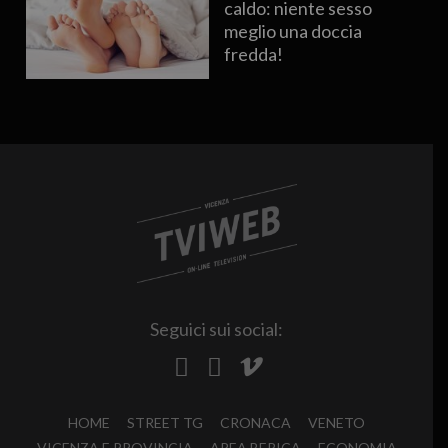
caldo: niente sesso
meglio una doccia
fredda!
Seguici sui social:
HOME
STREET TG
CRONACA
VENETO
VICENZA E PROVINCIA
AREA BERICA
ECONOMIA