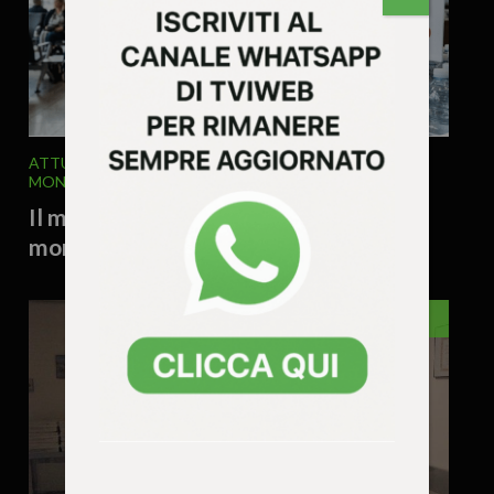
ATTUALITA'
ECONOMIA
EDITORIALE
ITALIA E
MONDO
4 Agosto 2026 - 9.53
Il mezzo litro d’acqua a 2,90 euro e la
morale perduta del mercato
VENETO