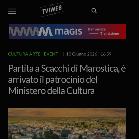
STREET TG
CRONACA
VENETO
VICENZA E PROVINCIA
EDITORIALE
ITALIA E MONDO
CURIOSITÀ – LIFESTYLE
CULTURA ARTE
AREA BERICA
ECONOMIA
ATTUALITA’
POLITICA
SPORT
IL GRAFFIO
FOOD & DRINK
FUORIPORTA
EROTICO VICENTINO
CULTURA ARTE
EVENTI
10 Giugno 2026 - 16.59
Partita a Scacchi di Marostica, è
arrivato il patrocinio del
Ministero della Cultura