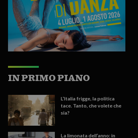
IN PRIMO PIANO
L’Italia frigge, la politica
tace. Tanto, che volete che
sia?
La limonata dell’anno: in