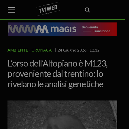
STREET TG
CRONACA
VENETO
VICENZA E PROVINCIA
EDITORIALE
ITALIA E MONDO
CURIOSITÀ – LIFESTYLE
CULTURA ARTE
AREA BERICA
ECONOMIA
ATTUALITA’
POLITICA
SPORT
IL GRAFFIO
FOOD & DRINK
FUORIPORTA
EROTICO VICENTINO
AMBIENTE
CRONACA
24 Giugno 2026 - 12.12
L’orso dell’Altopiano è M123,
proveniente dal trentino: lo
rivelano le analisi genetiche