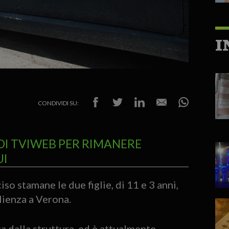
I
CONDIVIDI SU:
DI TVIWEB PER RIMANERE
UI
so stamane le due figlie, di 11 e 3 anni,
lienza a Verona.
a dalla struttura, ed è attualmente