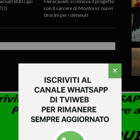
vacuati 800 capi
Fieracavalli, si rinnova il progetto
TO)
con il carcere di Montorio: nuovi
tirocini per i detenuti