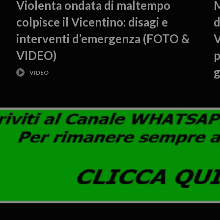
Violenta ondata di maltempo
M
colpisce il Vicentino: disagi e
d
interventi d’emergenza (FOTO &
V
VIDEO)
p
g