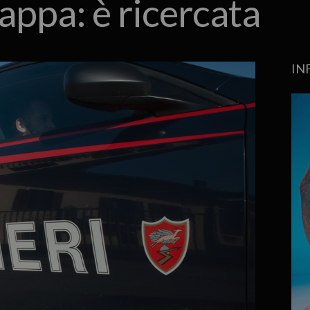
appa: è ricercata
IN