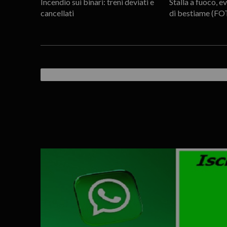
Incendio sui binari: treni deviati e
Stalla a fuoco, e
cancellati
di bestiame (FO