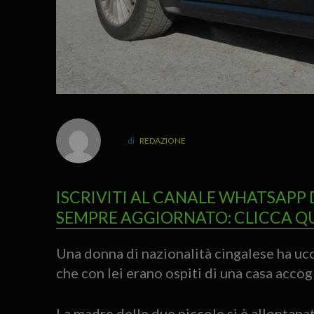
REDAZIONE
ISCRIVITI AL CANALE WHATSAPP 
SEMPRE AGGIORNATO: CLICCA Q
Una donna di nazionalità cingalese ha ucci
che con lei erano ospiti di una casa accog
La madre delle due piccole si è allontanat