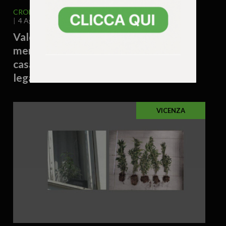
CRONACA
VENETO
VICENZA E PROVINCIA
4 Agosto 2026 - 17.54
Valdagno – Donna trovata morta
mentre raccoglieva patate nell’orto di
casa: si valuta un possibile malore
legato al caldo
VICENZA