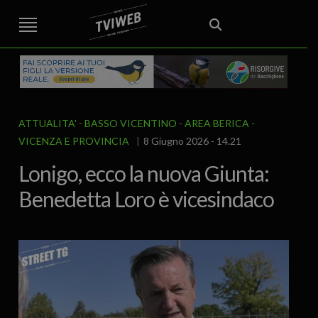
STREET TG
CRONACA
VENETO
VICENZA E PROVINCIA
EDITORIALE
ITALIA E MONDO
CURIOSITÀ – LIFESTYLE
CULTURA ARTE
AREA BERICA
ECONOMIA
ATTUALITA’
POLITICA
SPORT
IL GRAFFIO
FOOD & DRINK
FUORIPORTA
EROTICO VICENTINO
ATTUALITA'
BASSO VICENTINO - AREA BERICA
VICENZA E PROVINCIA
8 Giugno 2026 - 14.21
Lonigo, ecco la nuova Giunta:
Benedetta Loro è vicesindaco