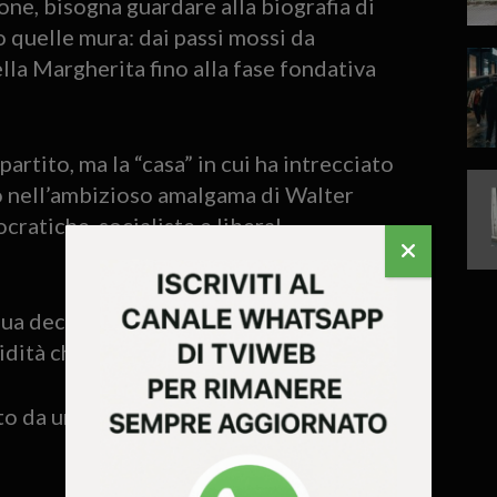
ne, bisogna guardare alla biografia di
 quelle mura: dai passi mossi da
la Margherita fino alla fase fondativa
artito, ma la “casa” in cui ha intrecciato
o nell’ambizioso amalgama di Walter
cratiche, socialiste e liberal-
ua decisione di lasciare il
dità che “quella casa non esiste più”.
ito da un senso di estraneità