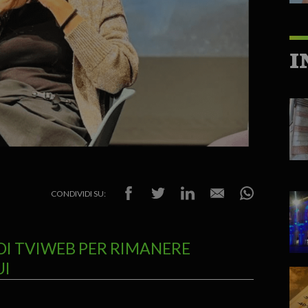
I
CONDIVIDI SU:
DI TVIWEB PER RIMANERE
UI