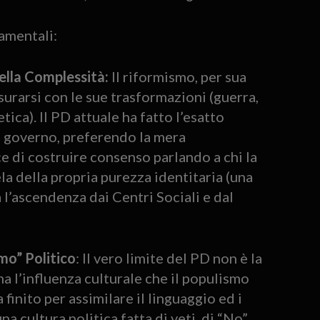
damentali:
della Complessità:
Il riformismo, per sua
surarsi con le sue trasformazioni (guerra,
tica). Il PD attuale ha fatto l’esatto
il governo, preferendo la mera
e di costruire consenso parlando a chi la
la della propria purezza identitaria (una
a l’ascendenza dai Centri Sociali e dal
mo” Politico
: Il vero limite del PD non è la
 l’influenza culturale che il populismo
 finito per assimilare il linguaggio ed i
a cultura politica fatta di veti, di “No”