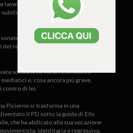
Parlamento Europeo si misura soprattutto
 subiti in questi anni dalla sua stessa
nale, costretta a vivere sotto tutela a
i del regime di Putin, Picierno ha
vata solidarietà, ma un sistematico
i mediatici e, cosa ancora più grave,
 contro di lei.
na Picierno si trasforma in una
diventato il PD sotto la guida di Elly
ile, che ha abdicato alla sua vocazione
movimentista, identitaria e regressiva.