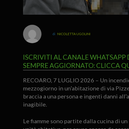
NICOLETTA UGOLINI
ISCRIVITI AL CANALE WHATSAPP 
SEMPRE AGGIORNATO: CLICCA Q
RECOARO, 7 LUGLIO 2026 – Un incendio 
mezzogiorno in un’abitazione di via Pizz
braccia a una persona e ingenti danni all
inagibile.
Le fiamme sono partite dalla cucina di un 
unità abitative, per cause ancora da accert