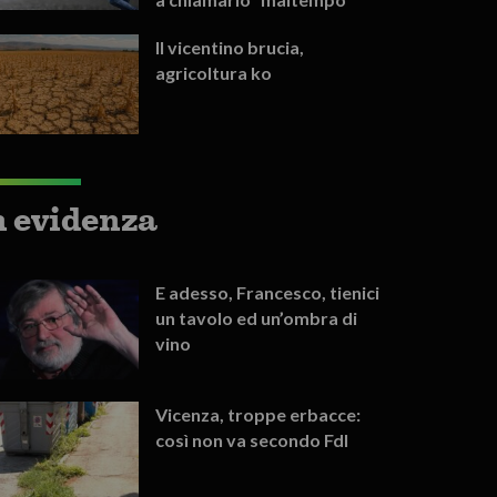
Il vicentino brucia,
agricoltura ko
n evidenza
E adesso, Francesco, tienici
un tavolo ed un’ombra di
vino
Vicenza, troppe erbacce:
così non va secondo FdI