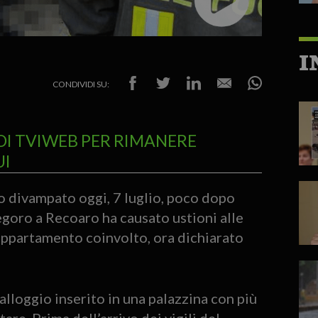
I
CONDIVIDI SU:
DI TVIWEB PER RIMANERE
UI
divampato oggi, 7 luglio, poco dopo
egoro a Recoaro ha causato ustioni alle
’appartamento coinvolto, ora dichiarato
alloggio inserito in una palazzina con più
are. Prima dell’arrivo dei vigili del