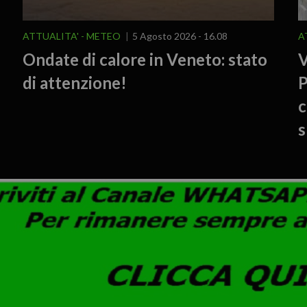
ATTUALITA'
METEO
5 Agosto 2026 - 16.08
A
Ondate di calore in Veneto: stato
V
di attenzione!
P
c
s