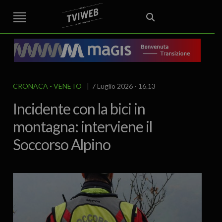
STREET TG
CRONACA
VENETO
VICENZA E PROVINCIA
EDITORIALE
ITALIA E MONDO
CURIOSITÀ – LIFESTYLE
CULTURA ARTE
AREA BERICA
ECONOMIA
ATTUALITA’
POLITICA
SPORT
IL GRAFFIO
FOOD & DRINK
FUORIPORTA
EROTICO VICENTINO
CRONACA
VENETO
7 Luglio 2026 - 16.13
Incidente con la bici in
montagna: interviene il
Soccorso Alpino