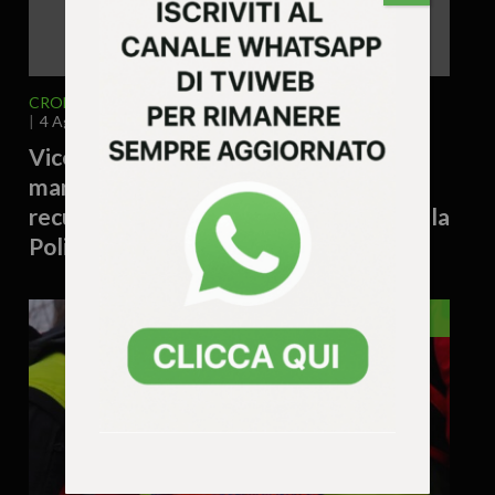
CRONACA
VICENZA E PROVINCIA
4 Agosto 2026 - 17.19
Vicenza – Tiene cinque piantine di
marijuana sul davanzale di casa:
recuperate dai rifiuti e sequestrate dalla
Polizia Locale
VENETO