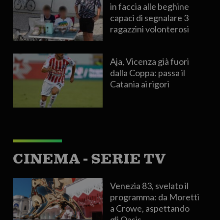
in faccia alle beghine
capaci di segnalare 3
ragazzini volonterosi
Aja, Vicenza già fuori
dalla Coppa: passa il
Catania ai rigori
CINEMA - SERIE TV
Venezia 83, svelato il
programma: da Moretti
a Crowe, aspettando
gli Oasis