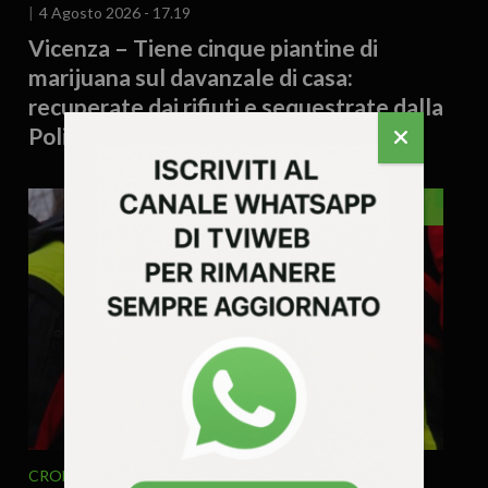
4 Agosto 2026 - 17.19
Vicenza – Tiene cinque piantine di
marijuana sul davanzale di casa:
recuperate dai rifiuti e sequestrate dalla
Polizia Locale
VENETO
CRONACA
VENETO
4 Agosto 2026 - 16.37