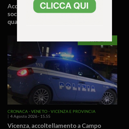
Acqua contaminata, escursionista
soccorso dopo una notte in bivacco:
quattro interventi in montagna
VICENZA
CRONACA
VENETO
VICENZA E PROVINCIA
4 Agosto 2026 - 15.55
Vicenza, accoltellamento a Campo