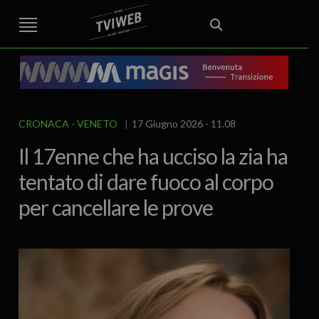
STREET TG
CRONACA
VENETO
VICENZA E PROVINCIA
EDITORIALE
ITALIA E MONDO
CURIOSITÀ – LIFESTYLE
CULTURA ARTE
AREA BERICA
ECONOMIA
ATTUALITA’
POLITICA
SPORT
IL GRAFFIO
FOOD & DRINK
FUORIPORTA
EROTICO VICENTINO
CRONACA
VENETO
17 Giugno 2026 - 11.08
Il 17enne che ha ucciso la zia ha
tentato di dare fuoco al corpo
per cancellare le prove