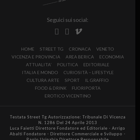
Seguici sui social:
HOME
STREET TG
CRONACA
VENETO
VICENZA E PROVINCIA
AREA BERICA
ECONOMIA
ATTUALITA’
POLITICA
EDITORIALE
ITALIA E MONDO
CURIOSITÀ – LIFESTYLE
CULTURA ARTE
SPORT
IL GRAFFIO
FOOD & DRINK
FUORIPORTA
EROTICO VICENTINO
Testata Street Tg Autorizzazione: Tribunale Di Vicenza
N. 1286 Del 24 Aprile 2013
Luca Faietti Direttore Fondatore ed Editoriale - Arrigo
Abalti Fondatore - Direttore Commerciale e Sviluppo -
Paolo Usinabia Direttore Responsabile