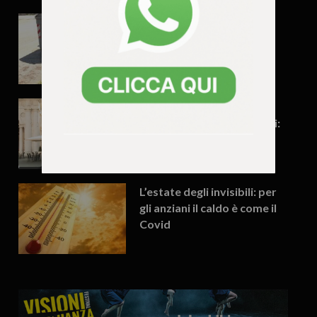
Vicenza, troppe erbacce:
così non va secondo FdI
Il grande inciucio del
vicentino per le provinciali:
Pd e Futuro Nazionale
alleati?
L’estate degli invisibili: per
gli anziani il caldo è come il
Covid