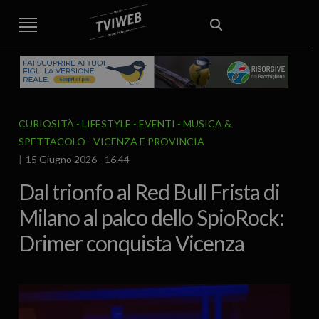
STREET TG
CRONACA
VENETO
VICENZA E PROVINCIA
EDITORIALE
ITALIA E MONDO
CURIOSITÀ – LIFESTYLE
CULTURA ARTE
AREA BERICA
ECONOMIA
ATTUALITA’
POLITICA
SPORT
IL GRAFFIO
FOOD & DRINK
FUORIPORTA
EROTICO VICENTINO
CURIOSITÀ - LIFESTYLE
EVENTI
MUSICA &
SPETTACOLO
VICENZA E PROVINCIA
15 Giugno 2026 - 16.44
Dal trionfo al Red Bull Frista di
Milano al palco dello SpioRock:
Drimer conquista Vicenza