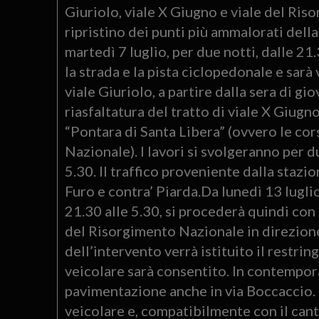
Giuriolo, viale X Giugno e viale del Riso
ripristino dei punti più ammalorati dell
martedì 7 luglio, per due notti, dalle 21.
la strada e la pista ciclopedonale e sarà 
viale Giuriolo, a partire dalla sera di gi
riasfaltatura del tratto di viale X Giug
“Pontara di Santa Libera” (ovvero le cors
Nazionale). I lavori si svolgeranno per d
5.30. Il traffico proveniente dalla stazi
Furo e contra’ Piarda.Da lunedì 13 luglio
21.30 alle 5.30, si procederà quindi con l
del Risorgimento Nazionale in direzion
dell’intervento verrà istituito il restrin
veicolare sarà consentito. In contempor
pavimentazione anche in via Boccaccio. L
veicolare e, compatibilmente con il canti