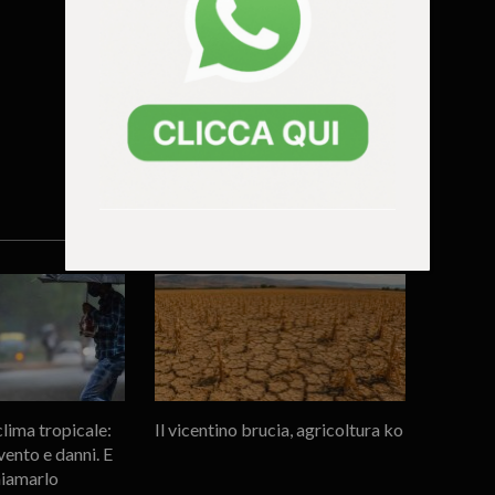
lima tropicale:
Il vicentino brucia, agricoltura ko
ento e danni. E
hiamarlo