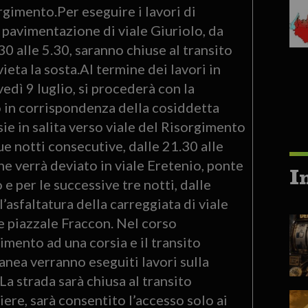
rgimento.Per eseguire i lavori di
a pavimentazione di viale Giuriolo, da
30 alle 5.30, saranno chiuse al transito
vieta la sosta.Al termine dei lavori in
ovedì 9 luglio, si procederà con la
no in corrispondenza della cosiddetta
ie in salita verso viale del Risorgimento
ue notti consecutive, dalle 21.30 alle
one verrà deviato in viale Eretenio, ponte
I
 e per le successive tre notti, dalle
’asfaltatura della carreggiata di viale
e piazzale Fraccon. Nel corso
gimento ad una corsia e il transito
anea verranno eseguiti lavori sulla
a strada sarà chiusa al transito
ere, sarà consentito l’accesso solo ai