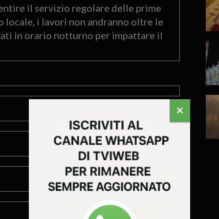
sentire il servizio regolare delle prime
 locale, i lavori non andranno oltre le
ati in orario notturno per impattare il