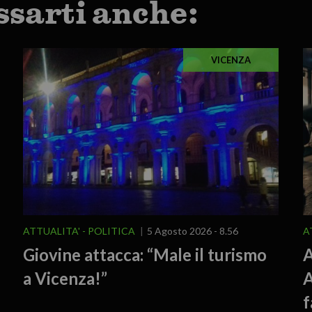
ssarti anche:
VICENZA
ATTUALITA'
POLITICA
5 Agosto 2026 - 8.56
A
Giovine attacca: “Male il turismo
A
a Vicenza!”
A
f