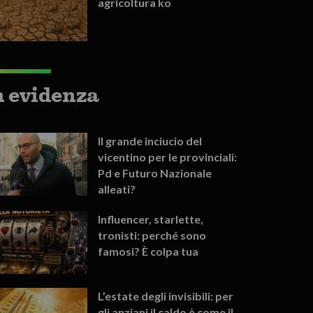
agricoltura ko
n evidenza
Il grande inciucio del
vicentino per le provinciali:
Pd e Futuro Nazionale
alleati?
Influencer, starlette,
tronisti: perché sono
famosi? È colpa tua
L’estate degli invisibili: per
gli anziani il caldo è come il