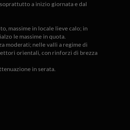
oprattutto a inizio giornata e dal
o, massime in locale lieve calo; in
ialzo le massime in quota.
a moderati; nelle valli a regime di
ettori orientali, con rinforzi di brezza
tenuazione in serata.