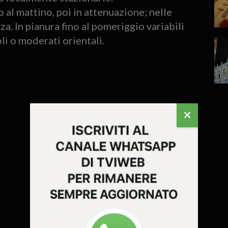
o al mattino, poi in attenuazione; nelle
zza. In pianura fino al pomeriggio variabili
li o moderati orientali.