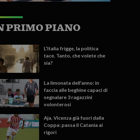
N PRIMO PIANO
L’Italia frigge, la politica
tace. Tanto, che volete che
sia?
La limonata dell’anno: in
faccia alle beghine capaci di
segnalare 3 ragazzini
volonterosi
Aja, Vicenza già fuori dalla
Coppa: passa il Catania ai
rigori