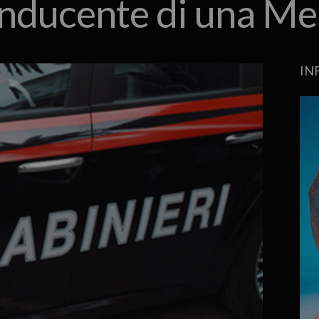
onducente di una M
IN