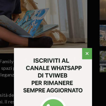
’s Family Time – Live it Now”, un concetto
 spazi progettati per favorire
eleganza e accoglienza in un contesto
sità degli ambienti, valorizzata dalle
ni. Il resort dialoga continuamente con il