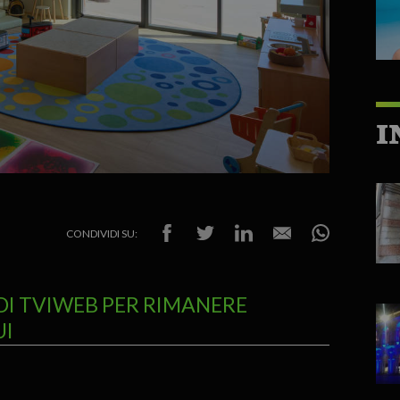
I
CONDIVIDI SU:
DI TVIWEB PER RIMANERE
UI