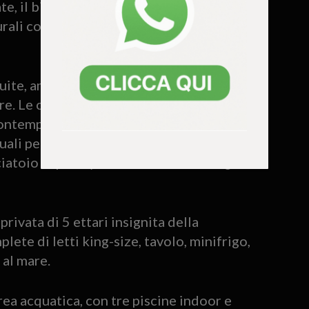
e, il bianco degli archi, il verde della
turali contribuiscono a creare
suite, ampie da 46 a 118 metri quadrati e
are. Le camere sono state progettate per
contemporanee, con spazi separati per
uali pensato appositamente per i più
ciatoio — pantry attrezzata e tecnologie
 privata di 5 ettari insignita della
ete di letti king-size, tavolo, minifrigo,
 al mare.
ea acquatica, con tre piscine indoor e