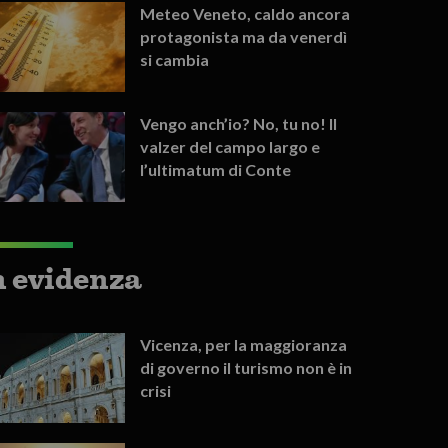
Meteo Veneto, caldo ancora
protagonista ma da venerdì
si cambia
Vengo anch’io? No, tu no! Il
valzer del campo largo e
l’ultimatum di Conte
n evidenza
Vicenza, per la maggioranza
di governo il turismo non è in
crisi