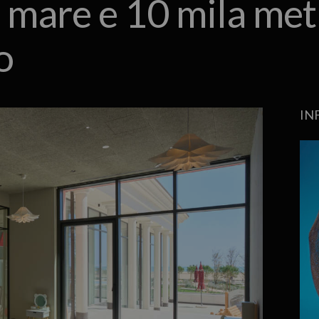
a mare e 10 mila metr
o
IN